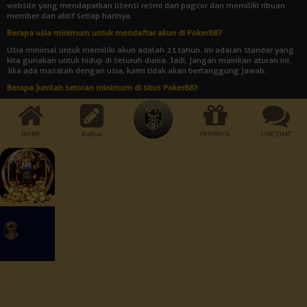
website yang mendapatkan lisensi resmi dari pagcor dan memiliki ribuan
member dan aktif setiap harinya.
Berapa usia minimum untuk mendaftar akun di Poker88?
Usia minimal untuk memiliki akun adalah 21 tahun. Ini adalah standar yang
kita gunakan untuk hidup di seluruh dunia. Jadi, jangan mainkan aturan ini.
Jika ada masalah dengan usia, kami tidak akan bertanggung jawab.
Berapa jumlah setoran minimum di situs Poker88?
Jumlah setoran minimum adalah Rp 10.000. Bukankah itu rendah? Dengan
uang yang begitu banyak, Anda bisa memainkan semua jenis permainan
yang disediakan oleh agen judi online POKER88.
HOME
Daftar
PROMOSI
LIVE CHAT
Cara Pembayaran:
Dukungan Perangkat :
Keamanan Terjamin :
© 2026 Poker88. All Rights Reserved | 18+