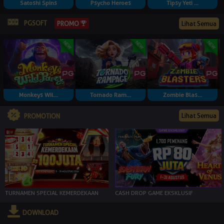
Satoshi Spins
Psycho Heroes
Tipsy Yeti ...
PGSOFT
Lihat Semua
PROMO
Monkeys Wil...
Tornado Ram...
Zombie Blas...
Lihat Semua
PROMOTION
TURNAMEN SPECIAL KEMERDEKAAN
CASH DROP GAME EKSKLUSIF
DOWNLOAD