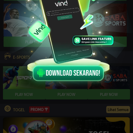
E-SPORTS
Lihat Semua
PROMO
TOGEL