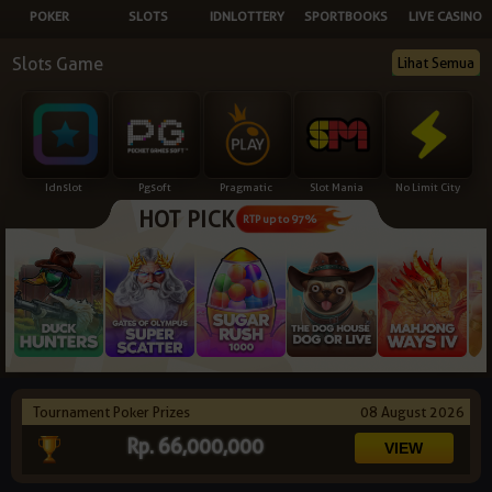
POKER
SLOTS
IDNLOTTERY
SPORTBOOKS
LIVE CASINO
NEW
Slots Game
Lihat Semua
TANGKAS
RTP
DEPOSIT
WITHDRAW
Idnslot
Pgsoft
Pragmatic
Slot Mania
No Limit City
HOT PICK
PROMOSI
RTP up to 97%
DOWNLOAD
REFERRAL
JACKPOT
Tournament Poker Prizes
08 August 2026
VIP MEMBER
Rp. 66,000,000
HUBUNGI KAMI