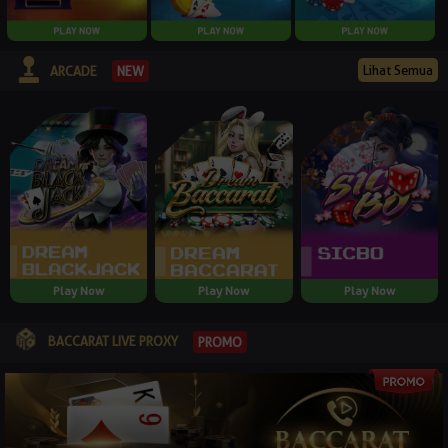
Lihat Semua
NEW
ARCADE
Play Now
Play Now
Play Now
BACCARAT LIVE PROXY
PROMO