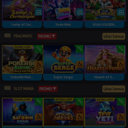
Lamp of Cor...
Soda Man
2026 GOLDEN...
PRAGMATIC
Lihat Semua
PROMO
Poker88 Mah...
Super Serge
Hearts of V...
SLOT MANIA
Lihat Semua
PROMO