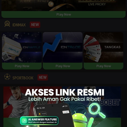
Play Now
NEW
IDNMAX
Play Now
Play Now
Play Now
NEW
SPORTBOOK